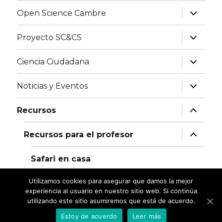
menú
inferior
expande
Open Science Cambre
el
menú
inferior
expande
Proyecto SC&CS
el
menú
inferior
expande
Ciencia Ciudadana
el
menú
inferior
expande
Noticias y Eventos
el
menú
inferior
expande
Recursos
el
menú
inferior
expande
Recursos para el profesor
el
menú
inferior
Safari en casa
Utilizamos cookies para asegurar que damos la mejor
Contacto
experiencia al usuario en nuestro sitio web. Si continúa
utilizando este sitio asumiremos que está de acuerdo.
Club de Ciencia Ciudadana
Creado con WordPress
Estoy de acuerdo
Leer más