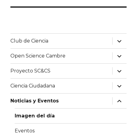
expande
Club de Ciencia
el
menú
inferior
expande
Open Science Cambre
el
menú
inferior
expande
Proyecto SC&CS
el
menú
inferior
expande
Ciencia Ciudadana
el
menú
inferior
expande
Noticias y Eventos
el
menú
inferior
Imagen del día
Eventos