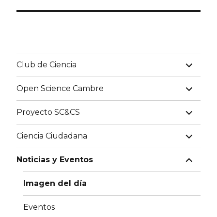
expand
Club de Ciencia
child
menu
expand
Open Science Cambre
child
menu
expand
Proyecto SC&CS
child
menu
expand
Ciencia Ciudadana
child
menu
expand
Noticias y Eventos
child
menu
Imagen del día
Eventos