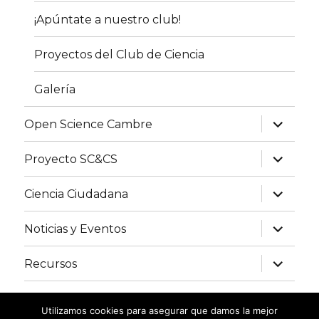
¡Apúntate a nuestro club!
Proyectos del Club de Ciencia
Galería
expand
Open Science Cambre
child
menu
expand
Proyecto SC&CS
child
menu
expand
Ciencia Ciudadana
child
menu
expand
Noticias y Eventos
child
menu
expand
Recursos
child
menu
Contacto
Utilizamos cookies para asegurar que damos la mejor