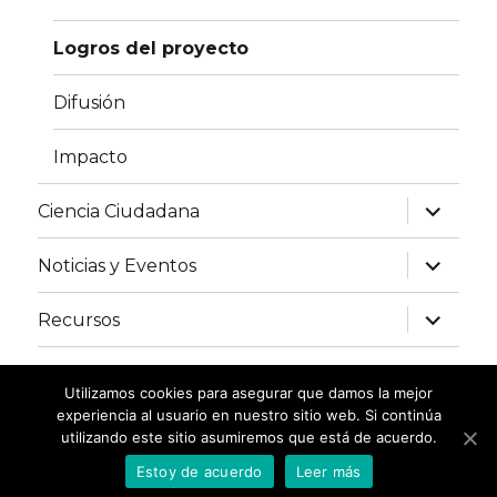
Logros del proyecto
Difusión
Impacto
expand
Ciencia Ciudadana
child
menu
expand
Noticias y Eventos
child
menu
expand
Recursos
child
menu
Contacto
Utilizamos cookies para asegurar que damos la mejor
experiencia al usuario en nuestro sitio web. Si continúa
utilizando este sitio asumiremos que está de acuerdo.
Club de Ciencia Ciudadana
Proudly powered by
WordPress
Estoy de acuerdo
Leer más