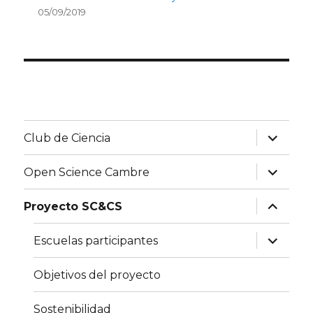
05/09/2019
expand
Club de Ciencia
child
menu
expand
Open Science Cambre
child
menu
expand
Proyecto SC&CS
child
menu
expand
Escuelas participantes
child
menu
Objetivos del proyecto
Sostenibilidad