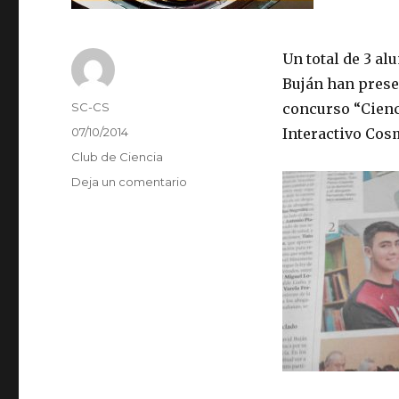
Un total de 3 al
Buján han presen
Autor
SC-CS
concurso “Cienc
Publicado
07/10/2014
Interactivo Cos
el
Categorías
Club de Ciencia
en
Deja un comentario
Fase
Final
del
concurso
internacional
“Ciencia
en
Acción”
en
Barcelona