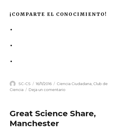
¡COMPARTE EL CONOCIMIENTO!
Autor
Publicado
Categorías
SC-CS
16/11/2016
Ciencia Ciudadana
,
Club de
el
en
Ciencia
Deja un comentario
OSHWDem
Great Science Share,
Manchester