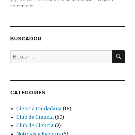
el
en
comentario
Great
Science
Share,
Manchester
BUSCADOR
BU
Buscar
por:
CATEGORIES
Ciencia Ciudadana
(18)
Club de Ciencia
(60)
Club de Ciencia
(2)
Noticias y Eventos
(5)