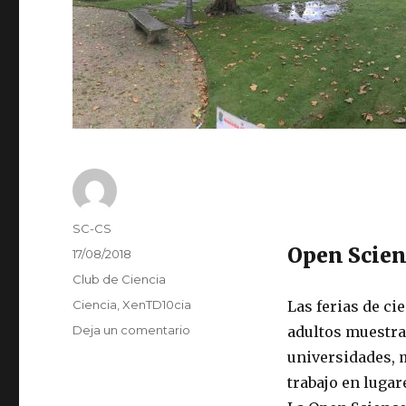
Autor
SC-CS
Open Scie
Publicado
17/08/2018
el
Categorías
Club de Ciencia
Etiquetas
Ciencia
,
XenTD10cia
Las ferias de ci
en
Deja un comentario
adultos muestran
Open
universidades, 
Science
trabajo en luga
Cambre
(OSC).