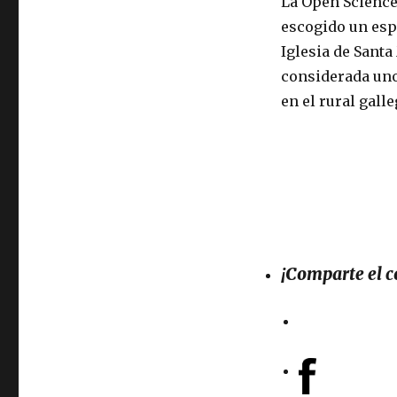
La Open Science 
Donde
escogido un espa
y
Iglesia de Santa
cuando.
considerada uno
en el rural galle
¡Comparte el 