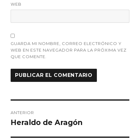
WEB
GUARDA MI NOMBRE, CORREO ELECTRÓNICO Y
WEB EN ESTE NAVEGADOR PARA LA PRÓXIMA VEZ
QUE COMENTE.
Navegación
ANTERIOR
de
Heraldo de Aragón
Entrada
anterior:
entradas