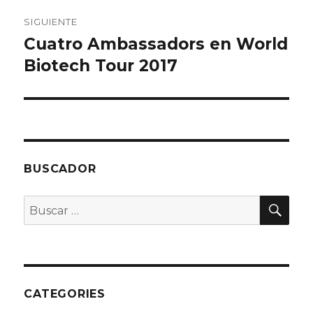
SIGUIENTE
Cuatro Ambassadors en World
Entrada
siguiente:
Biotech Tour 2017
BUSCADOR
BU
Buscar
por:
CATEGORIES