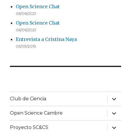
Open Science Chat
06/06/2021
Open Science Chat
06/06/2021
Entrevista a Cristina Naya
05/09/2019
expande
Club de Ciencia
el
menú
inferior
expande
Open Science Cambre
el
menú
inferior
expande
Proyecto SC&CS
el