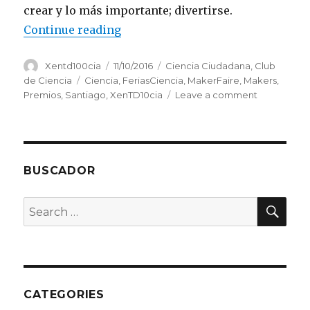
crear y lo más importante; divertirse.
“XenTD100Cia dejando huella en M
Continue reading
Author
Posted
Categories
Xentd100cia
11/10/2016
Ciencia Ciudadana
,
Club
on
Tags
de Ciencia
Ciencia
,
FeriasCiencia
,
MakerFaire
,
Makers
,
on
Premios
,
Santiago
,
XenTD10cia
Leave a comment
XenTD100C
dejando
huella
en
Maker
BUSCADOR
Faire
Galicia
SEA
Search
for:
CATEGORIES