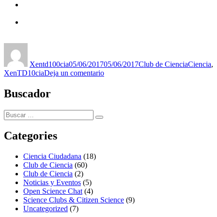
Autor
Publicado
Categorías
Etiquetas
el
Xentd100cia
05/06/2017
05/06/2017
Club de Ciencia
Ciencia
,
en
XenTD10cia
Deja un comentario
El
rebumbio
Buscador
de
XenTD100Cia
Buscar
llega
Buscar
por:
a
Cuntis
Categories
Ciencia Ciudadana
(18)
Club de Ciencia
(60)
Club de Ciencia
(2)
Noticias y Eventos
(5)
Open Science Chat
(4)
Science Clubs & Citizen Science
(9)
Uncategorized
(7)