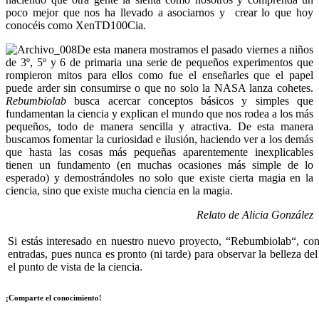
poco mejor que nos ha llevado a asociarnos y crear lo que hoy
conocéis como XenTD100Cia.
De esta manera mostramos el pasado viernes a niños
de 3º, 5º y 6 de primaria una serie de pequeños experimentos que
rompieron mitos para ellos como fue el enseñarles que el papel
puede arder sin consumirse o que no solo la NASA lanza cohetes.
Rebumbiolab
busca acercar conceptos básicos y simples que
fundamentan la ciencia y explican el mundo que nos rodea a los más
pequeños, todo de manera sencilla y atractiva. De esta manera
buscamos fomentar la curiosidad e ilusión, haciendo ver a los demás
que hasta las cosas más pequeñas aparentemente inexplicables
tienen un fundamento (en muchas ocasiones más simple de lo
esperado) y demostrándoles no solo que existe cierta magia en la
ciencia, sino que existe mucha ciencia en la magia.
Relato de Alicia González
Si estás interesado en nuestro nuevo proyecto, “
Rebumbiolab
“, con
entradas, pues nunca es pronto (ni tarde) para observar la belleza de
el punto de vista de la ciencia.
¡Comparte el conocimiento!